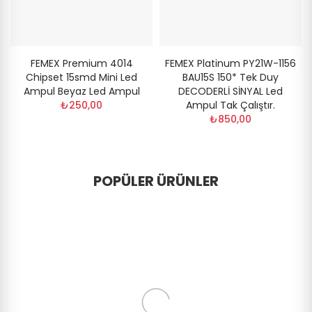
FEMEX Premium 4014
FEMEX Platinum PY21W-1156
Chipset 15smd Mini Led
BAU15S 150* Tek Duy
Ampul Beyaz Led Ampul
DECODERLİ SİNYAL Led
₺250,00
Ampul Tak Çalıştır.
₺850,00
POPÜLER ÜRÜNLER