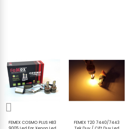
FEMEX COSMO PLUS HB3
FEMEX T20 7440/7443
9005 Led Far Xenon Led
Tek Duy / Çift Duy Led