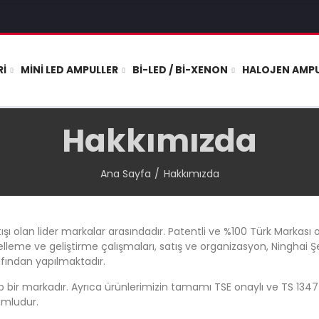
RI
MINI LED AMPULLER
BI-LED / BI-XENON
HALOJEN AMPU
Hakkımızda
Ana Sayfa
Hakkımızda
ı olan lider markalar arasındadır. Patentli ve %100 Türk Markası 
eme ve geliştirme çalışmaları, satış ve organizasyon, Ninghai 
fından yapılmaktadır.
ip bir markadır. Ayrıca ürünlerimizin tamamı TSE onaylı ve TS 1347
yumludur.