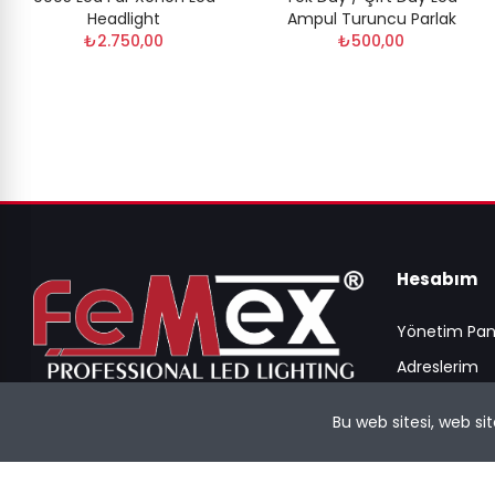
Headlight
Ampul Turuncu Parlak
₺2.750,00
₺500,00
Hesabım
Yönetim Pan
Adreslerim
Siparişlerim
Bu web sitesi, web si
Zübeyde Hanım Mh. Kazım Karabekir
İstek Listem
Cd. No: 89/30 Efeler İş Merkezi
Altındağ/Ankara