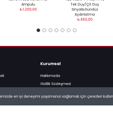
Ampulu
Tek Duy/Çit Duy
₺1.200,00
Sinyal&Gündüz
Aydınlatma
₺450,00
Kurumsal
eli
Hakkımızda
Gizlilik Sözleşmesi
İptal ve İade Şartları
temizde en iyi deneyimi yaşamanızı sağlamak için çerezleri kullanı
Mesafeli Satış Sözleşmesi