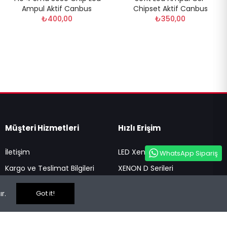
Ampul Aktif Canbus
Chipset Aktif Canbus
₺400,00
₺350,00
Müşteri Hizmetleri
Hızlı Erişim
İletişim
LED Xenon Serileri
WhatsApp Sipariş
Kargo ve Teslimat Bilgileri
XENON D Serileri
Led Ampuller
r.
Got it!
Ampul Tipine Göre
Bi-Led / Bi-Xenon