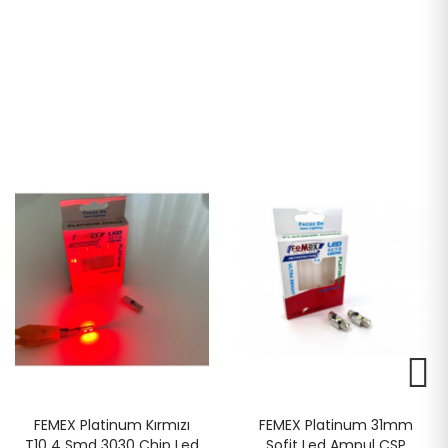
FEMEX Platinum Kırmızı
FEMEX Platinum 31mm
T10 4 Smd 3030 Chip Led
Sofit Led Ampul CSP