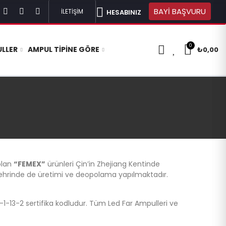
BAYİ BAŞVURU
İLETİŞİM
HESABINIZ
0
0
LLER
AMPUL TIPINE GÖRE
₺0,00
olan
“FEMEX”
ürünleri Çin’in Zhejiang Kentinde
Şehrinde de üretimi ve deopolama yapılmaktadır.
-1-13-2 sertifika kodludur. Tüm Led Far Ampulleri ve