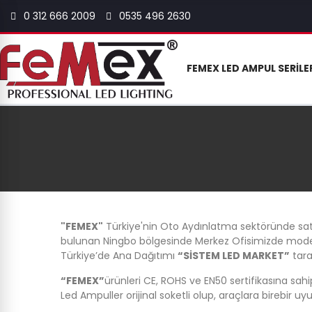
0 312 666 2009
0535 496 2630
FEMEX LED AMPUL SERILE
"FEMEX"
Türkiye'nin Oto Aydınlatma sektöründe satış
bulunan Ningbo bölgesinde Merkez Ofisimizde modell
Türkiye’de Ana Dağıtımı
“SİSTEM LED MARKET”
tara
“FEMEX”
ürünleri CE, ROHS ve EN50 sertifikasına sah
Led Ampuller orijinal soketli olup, araçlara birebir u