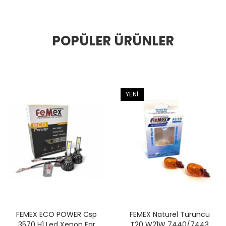
POPÜLER ÜRÜNLER
YENI
FEMEX ECO POWER Csp
FEMEX Naturel Turuncu
3570 H1 Led Xenon Far
T20 W21W 7440/7443