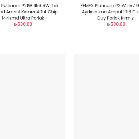
 Paltinum P21W 1156 9W Tek
FEMEX Platinum P21W 1157 
ed Ampul Kırmızı 4014 Chip
Aydınlatma Ampul 1016 Duy
144smd Ultra Parlak
Duy Parlak Kırmızı
₺530,00
₺530,00