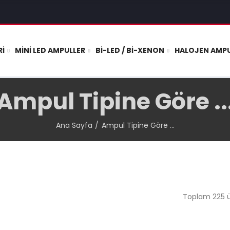
RI
MINI LED AMPULLER
BI-LED / BI-XENON
HALOJEN AMPU
Ampul Tipine Göre ..
Ana Sayfa
Ampul Tipine Göre ...
Toplam 225 ür