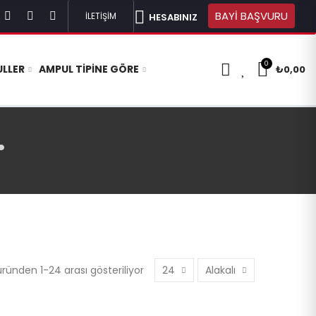
BAYİ BAŞVURU
İLETİŞİM
HESABINIZ
0
0
LLER
AMPUL TIPINE GÖRE
₺0,00
.
ünden 1-24 arası gösteriliyor
24
Alakalı