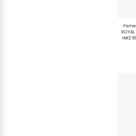
Femex
ROYAL 
HıR2 9