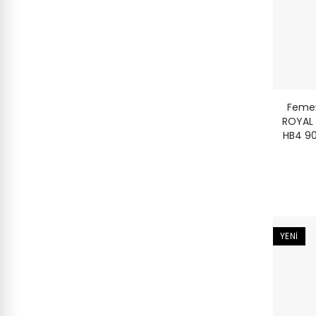
Femex
ROYAL 
HB4 90
YENI