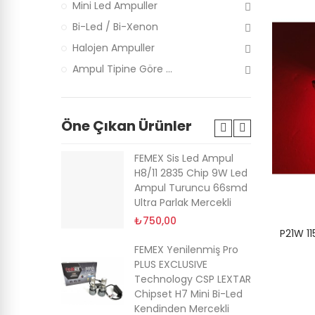
Mini Led Ampuller
Bi-Led / Bi-Xenon
Halojen Ampuller
Ampul Tipine Göre ...
Öne Çıkan Ürünler
um PY21W-
FEMEX Sis Led Ampul
0*
H8/11 2835 Chip 9W Led
l Fanlı
Ampul Turuncu 66smd
Ultra Parlak Mercekli
₺750,00
P21W 11
O Pro Csp
FEMEX Yenilenmiş Pro
d Xenon
PLUS EXCLUSIVE
Technology CSP LEXTAR
Chipset H7 Mini Bi-Led
Kendinden Mercekli