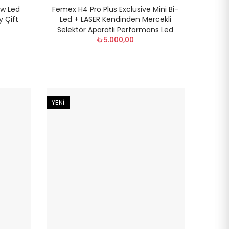
9w Led
Femex H4 Pro Plus Exclusive Mini Bi-
 Çift
Led + LASER Kendinden Mercekli
Selektör Aparatlı Performans Led
₺5.000,00
YENI