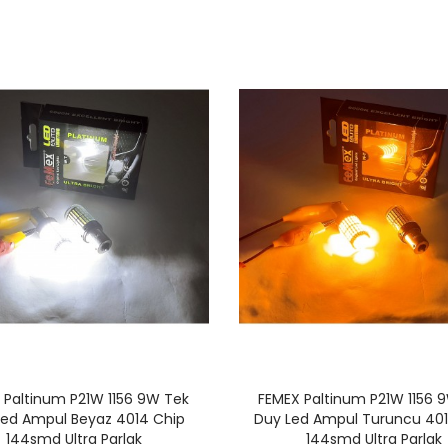
Performans
Femex P70 Bi-Led
₺4.250,00
Projektör Far İçi Led
Mercek 3,0 Inc High
FEMEX SUPER MOR
Power Kısa Uzun Birlikte
Superior ETI Chip
Led Xenon Led
₺7.000,00
Headlight
₺4.750,00
 Paltinum P21W 1156 9W Tek
FEMEX Paltinum P21W 1156 
Led Ampul Beyaz 4014 Chip
Duy Led Ampul Turuncu 401
144smd Ultra Parlak
144smd Ultra Parlak