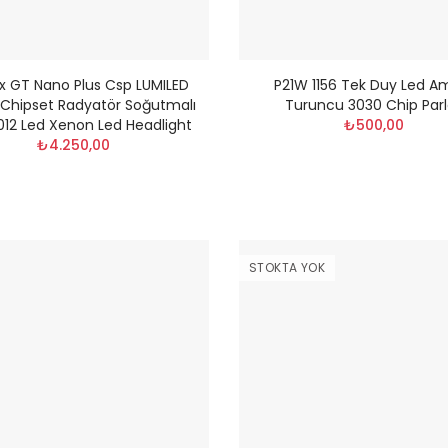
 GT Nano Plus Csp LUMILED
P21W 1156 Tek Duy Led A
Chipset Radyatör Soğutmalı
Turuncu 3030 Chip Par
012 Led Xenon Led Headlight
₺500,00
₺4.250,00
STOKTA YOK