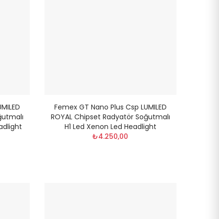
UMILED
Femex GT Nano Plus Csp LUMILED
ğutmalı
ROYAL Chipset Radyatör Soğutmalı
adlight
H1 Led Xenon Led Headlight
₺4.250,00