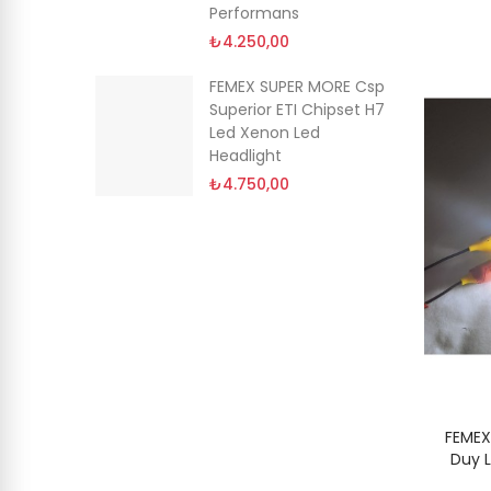
Performans
-Led
₺4.250,00
çi Led
 High
FEMEX SUPER MORE Csp
n Birlikte
Superior ETI Chipset H7
Led Xenon Led
Headlight
₺4.750,00
FEMEX
Duy 