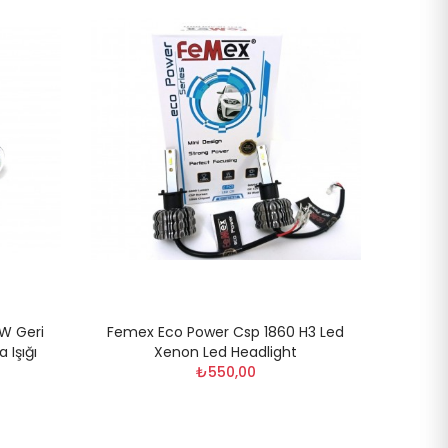
pul
W Led
66smd
li
1W Geri
Femex Eco Power Csp 1860 H3 Led
 Işığı
Xenon Led Headlight
 Pro
₺550,00
LEXTAR
i-Led
li