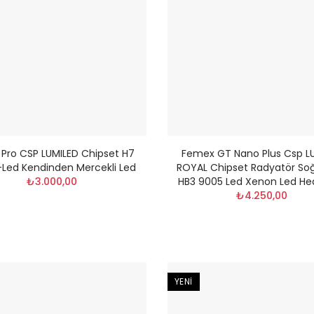
 Pro CSP LUMILED Chipset H7
Femex GT Nano Plus Csp L
i-Led Kendinden Mercekli Led
ROYAL Chipset Radyatör So
₺3.000,00
HB3 9005 Led Xenon Led He
₺4.250,00
YENI