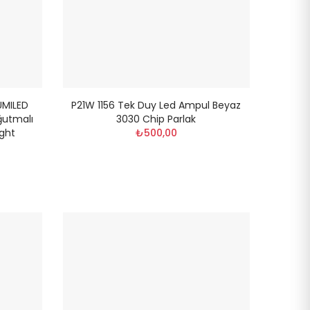
UMILED
P21W 1156 Tek Duy Led Ampul Beyaz
ğutmalı
3030 Chip Parlak
ight
₺500,00