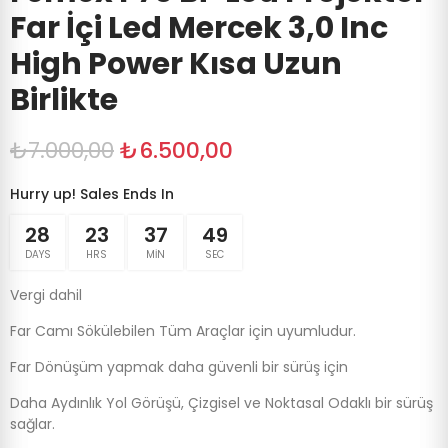
Far İçi Led Mercek 3,0 Inc
High Power Kısa Uzun
Birlikte
₺7.000,00
₺6.500,00
Hurry up! Sales Ends In
28
23
37
49
DAYS
HRS
MIN
SEC
Vergi dahil
Far Camı Sökülebilen Tüm Araçlar için uyumludur.
Far Dönüşüm yapmak daha güvenli bir sürüş için
Daha Aydınlık Yol Görüşü, Çizgisel ve Noktasal Odaklı bir sürüş
sağlar.