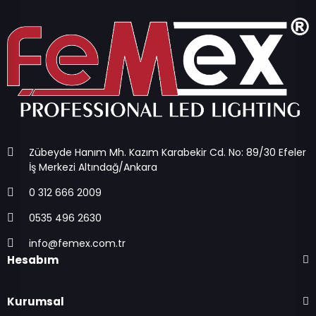
Zübeyde Hanım Mh. Kazım Karabekir Cd. No: 89/30 Efeler
İş Merkezi Altındağ/Ankara
0 312 666 2009
0535 496 2630
info@femex.com.tr
Hesabım
Kurumsal