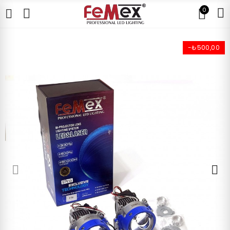
0
-₺500,00